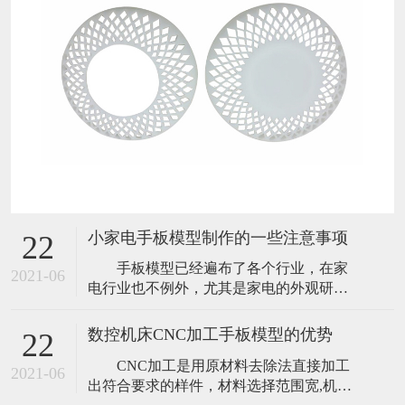
小家电手板模型制作的一些注意事项
22
手板模型已经遍布了各个行业，在家
2021-06
电行业也不例外，尤其是家电的外观研
发，手板模型是必不可少的，小家电手板
模型，可以在极短的时间内，实现从图纸
数控机床CNC加工手板模型的优势
22
到实物的转变，让研发中的产品开模前能
CNC加工是用原材料去除法直接加工
够全面而正确的评估外观及结构，使产品
2021-06
出符合要求的样件，材料选择范围宽,机器
研发更加顺利，大大降低产品投放市场的