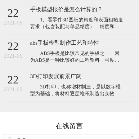
设备性能稳定，操作简单,可以将零件进行
风险。通俗来说，家电手板模型就是在没
适当地分解,特别适合于加工大尺寸及结构
有模具或不开模
手板模型报价是怎么计算的？
22
比较简单的零部件，CNC加工设备对三维
1、看零件3D图纸的精度和表面粗糙度
图档进行编程、拆分，通过加工相应材料
2021-06
要求（包含装配与单品精度）：精度和表
直接生产所需的产品，特别是对大件产品
面粗糙度的要求越高价格也就越高，若精
的制作，可直接实现设计图纸所要求的功
度要求达到0.02mm公差时，加工设备以及
能
abs手板模型制作工艺和特性
22
技术师傅等投入的人力物力成本相对也会
ABS手板是比较常见的手板之一，因
高许多； 2、零件结构（复杂程度以及
2021-06
为ABS是一种比较好的工程塑料，强度能
尺寸大小）：产品整体尺寸很大那么所用
很好的满足各类手板加工的需要。比如测
的材料也会多很多；或这外观是曲面形
试功能，打磨上色，打磨ABS材质的话，
3D打印发展前景广阔
22
也是比较容易的，abs材料还具有抗冲击
3D打印，也称增材制造，是以数字模
性，具有耐腐蚀性，能耐得了低温的抵
2021-06
型为基础，将材料逐层堆积制造出实物的
抗，而且表面光滑程度也是保证得到，一
新兴制造技术。近年来，世界主要国家纷
般做出来手板之后需要表面上色和丝印的
纷加大力度支持3D打印技术，全球3D打印
话，表
产业高速发展。小到儿童玩具、工艺品，
大到飞机、火箭中使用的高度复杂零部
在线留言
件，3D打印机已广泛应用于诸多领域。
2019年，全球3D打印产业规模达120亿美