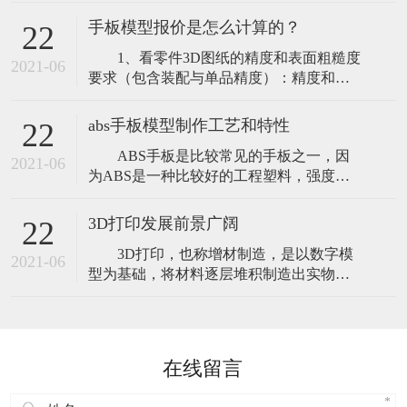
设备性能稳定，操作简单,可以将零件进行
风险。通俗来说，家电手板模型就是在没
适当地分解,特别适合于加工大尺寸及结构
有模具或不开模
手板模型报价是怎么计算的？
22
比较简单的零部件，CNC加工设备对三维
1、看零件3D图纸的精度和表面粗糙度
图档进行编程、拆分，通过加工相应材料
2021-06
要求（包含装配与单品精度）：精度和表
直接生产所需的产品，特别是对大件产品
面粗糙度的要求越高价格也就越高，若精
的制作，可直接实现设计图纸所要求的功
度要求达到0.02mm公差时，加工设备以及
能
abs手板模型制作工艺和特性
22
技术师傅等投入的人力物力成本相对也会
ABS手板是比较常见的手板之一，因
高许多； 2、零件结构（复杂程度以及
2021-06
为ABS是一种比较好的工程塑料，强度能
尺寸大小）：产品整体尺寸很大那么所用
很好的满足各类手板加工的需要。比如测
的材料也会多很多；或这外观是曲面形
试功能，打磨上色，打磨ABS材质的话，
3D打印发展前景广阔
22
也是比较容易的，abs材料还具有抗冲击
3D打印，也称增材制造，是以数字模
性，具有耐腐蚀性，能耐得了低温的抵
2021-06
型为基础，将材料逐层堆积制造出实物的
抗，而且表面光滑程度也是保证得到，一
新兴制造技术。近年来，世界主要国家纷
般做出来手板之后需要表面上色和丝印的
纷加大力度支持3D打印技术，全球3D打印
话，表
产业高速发展。小到儿童玩具、工艺品，
大到飞机、火箭中使用的高度复杂零部
在线留言
件，3D打印机已广泛应用于诸多领域。
2019年，全球3D打印产业规模达120亿美