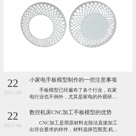
小家电手板模型制作的一些注意事项
22
手板模型已经遍布了各个行业，在家
2021-06
电行业也不例外，尤其是家电的外观研
发，手板模型是必不可少的，小家电手板
模型，可以在极短的时间内，实现从图纸
数控机床CNC加工手板模型的优势
22
到实物的转变，让研发中的产品开模前能
CNC加工是用原材料去除法直接加工
够全面而正确的评估外观及结构，使产品
2021-06
出符合要求的样件，材料选择范围宽,机器
研发更加顺利，大大降低产品投放市场的