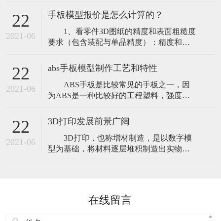
设备性能稳定，操作简单,可以将零件进行
风险。通俗来说，家电手板模型就是在没
适当地分解,特别适合于加工大尺寸及结构
有模具或不开模
手板模型报价是怎么计算的？
22
比较简单的零部件，CNC加工设备对三维
1、看零件3D图纸的精度和表面粗糙度
图档进行编程、拆分，通过加工相应材料
2021-06
要求（包含装配与单品精度）：精度和表
直接生产所需的产品，特别是对大件产品
面粗糙度的要求越高价格也就越高，若精
的制作，可直接实现设计图纸所要求的功
度要求达到0.02mm公差时，加工设备以及
能
abs手板模型制作工艺和特性
22
技术师傅等投入的人力物力成本相对也会
ABS手板是比较常见的手板之一，因
高许多； 2、零件结构（复杂程度以及
2021-06
为ABS是一种比较好的工程塑料，强度能
尺寸大小）：产品整体尺寸很大那么所用
很好的满足各类手板加工的需要。比如测
的材料也会多很多；或这外观是曲面形
试功能，打磨上色，打磨ABS材质的话，
3D打印发展前景广阔
22
也是比较容易的，abs材料还具有抗冲击
3D打印，也称增材制造，是以数字模
性，具有耐腐蚀性，能耐得了低温的抵
2021-06
型为基础，将材料逐层堆积制造出实物的
抗，而且表面光滑程度也是保证得到，一
新兴制造技术。近年来，世界主要国家纷
般做出来手板之后需要表面上色和丝印的
纷加大力度支持3D打印技术，全球3D打印
话，表
产业高速发展。小到儿童玩具、工艺品，
大到飞机、火箭中使用的高度复杂零部
在线留言
件，3D打印机已广泛应用于诸多领域。
2019年，全球3D打印产业规模达120亿美