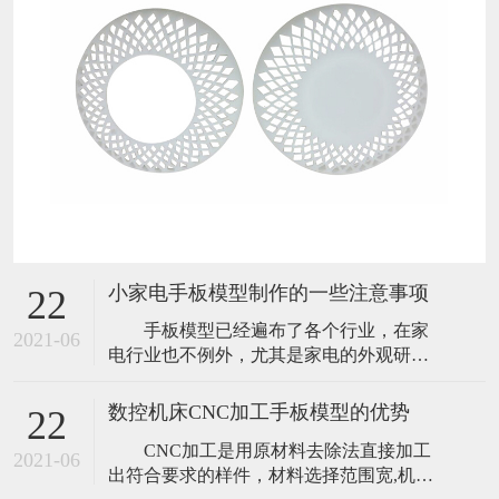
小家电手板模型制作的一些注意事项
22
手板模型已经遍布了各个行业，在家
2021-06
电行业也不例外，尤其是家电的外观研
发，手板模型是必不可少的，小家电手板
模型，可以在极短的时间内，实现从图纸
数控机床CNC加工手板模型的优势
22
到实物的转变，让研发中的产品开模前能
CNC加工是用原材料去除法直接加工
够全面而正确的评估外观及结构，使产品
2021-06
出符合要求的样件，材料选择范围宽,机器
研发更加顺利，大大降低产品投放市场的